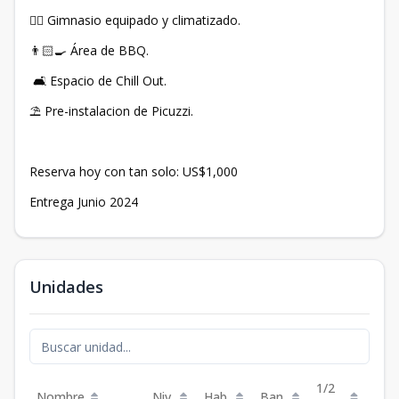
🏋🏻 Gimnasio equipado y climatizado.
👨🏻‍🍳 Área de BBQ.
🛋️ Espacio de Chill Out.
⛱️ Pre-instalacion de Picuzzi.
Reserva hoy con tan solo: US$1,000
Entrega Junio 2024
Unidades
1/2
Nombre
Niv.
Hab.
Ban.
Est.