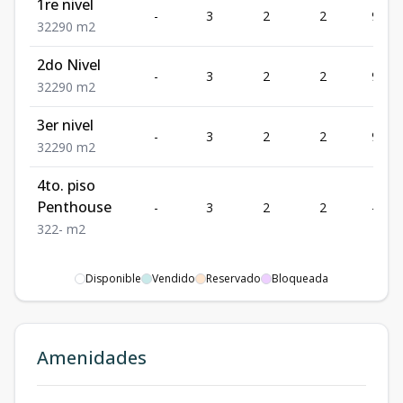
1re nivel
-
3
2
2
90
3
2
2
90
m2
2do Nivel
-
3
2
2
90
3
2
2
90
m2
3er nivel
-
3
2
2
90
3
2
2
90
m2
4to. piso
Penthouse
-
3
2
2
-
3
2
2
-
m2
Disponible
Vendido
Reservado
Bloqueada
Amenidades