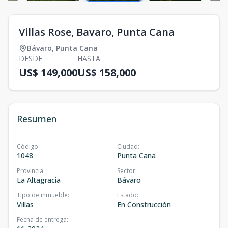
Villas Rose, Bavaro, Punta Cana
Bávaro
,
Punta Cana
DESDE
HASTA
US$ 149,000
US$ 158,000
Resumen
Código
:
Ciudad
:
1048
Punta Cana
Provincia
:
Sector
:
La Altagracia
Bávaro
Tipo de inmueble
:
Estado
:
Villas
En Construcción
Fecha de entrega
: