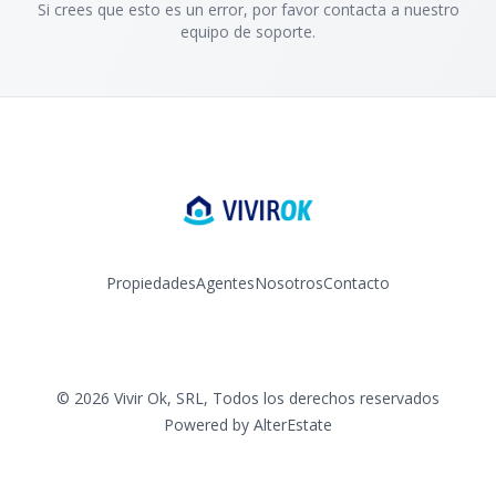
Si crees que esto es un error, por favor contacta a nuestro
equipo de soporte.
Propiedades
Agentes
Nosotros
Contacto
Facebook
Instagram
YouTube
©
2026
Vivir Ok, SRL
,
Todos los derechos reservados
Powered by
AlterEstate