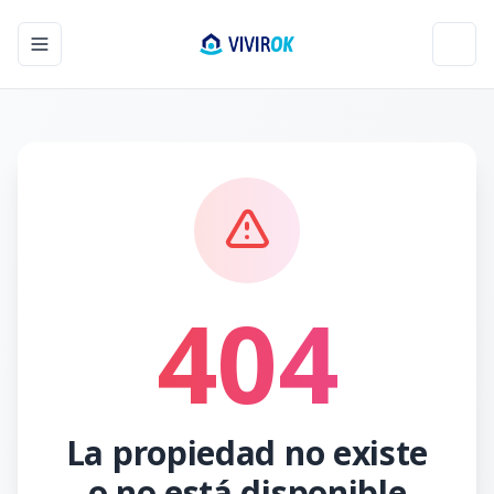
Toggle navigation menu
Toggl
404
La propiedad no existe
o no está disponible