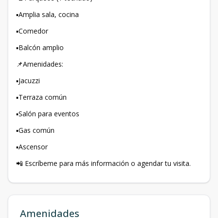
▪️Amplia sala, cocina
▪️Comedor
▪️Balcón amplio
📌Amenidades:
▪️Jacuzzi
▪️Terraza común
▪️Salón para eventos
▪️Gas común
▪️Ascensor
📲 Escríbeme para más información o agendar tu visita.
Amenidades