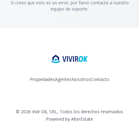
Si crees que esto es un error, por favor contacta a nuestro
equipo de soporte.
Propiedades
Agentes
Nosotros
Contacto
Facebook
Instagram
YouTube
©
2026
Vivir Ok, SRL
,
Todos los derechos reservados
Powered by
AlterEstate