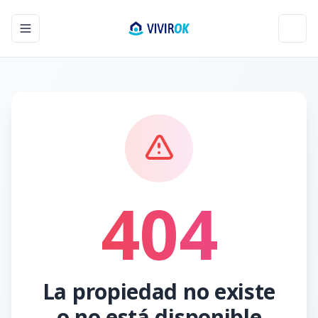
Toggle navigation menu
Toggl
404
La propiedad no existe
o no está disponible