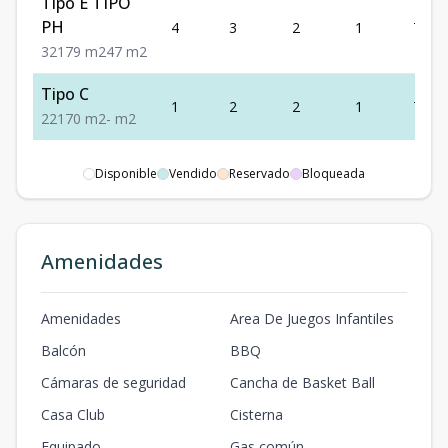
Tipo E TIPO
PH
4
3
2
1
79
3
2
1
79
m2
47
m2
Tipo C
1
2
2
1
70
2
2
1
70
m2
-
m2
Disponible
Vendido
Reservado
Bloqueada
Amenidades
Amenidades
Area De Juegos Infantiles
Balcón
BBQ
Cámaras de seguridad
Cancha de Basket Ball
Casa Club
Cisterna
Equipado
Gas común