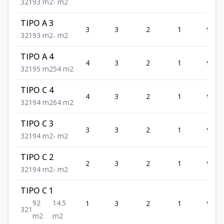
3
2
1
93
m2
-
m2
TIPO A 3
3
3
2
1
93
3
2
1
93
m2
-
m2
TIPO A 4
4
3
2
1
95
3
2
1
95
m2
54
m2
TIPO C 4
4
3
2
1
94
3
2
1
94
m2
64
m2
TIPO C 3
3
3
2
1
94
3
2
1
94
m2
-
m2
TIPO C 2
2
3
2
1
94
3
2
1
94
m2
-
m2
TIPO C 1
92
14.5
1
3
2
1
92
3
2
1
m2
m2