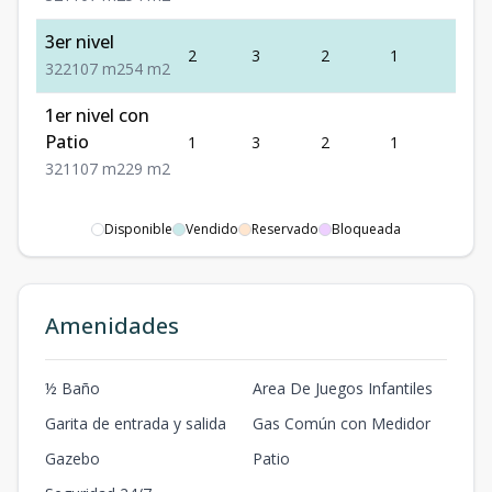
3er nivel
2
3
2
1
2
3
2
2
107
m2
54
m2
1er nivel con
Patio
1
3
2
1
1
3
2
1
107
m2
29
m2
Disponible
Vendido
Reservado
Bloqueada
Amenidades
½ Baño
Area De Juegos Infantiles
Garita de entrada y salida
Gas Común con Medidor
Gazebo
Patio