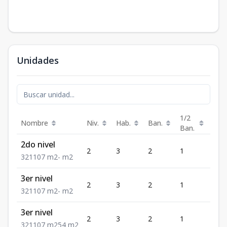
Unidades
1/2
Nombre
Niv.
Hab.
Ban.
Est.
Ban.
2do nivel
2
3
2
1
1
3
2
1
107
m2
-
m2
3er nivel
2
3
2
1
1
3
2
1
107
m2
-
m2
3er nivel
2
3
2
1
1
3
2
1
107
m2
54
m2