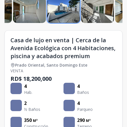
Casa de lujo en venta | Cerca de la
Avenida Ecológica con 4 Habitaciones,
piscina y acabados premium
Prado Oriental
,
Santo Domingo Este
VENTA
RD$ 18,200,000
4
4
Hab.
Baños
2
4
½ Baños
Parqueo
350
290
M²
M²
Construcción
Terreno