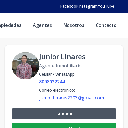
Facebook
Instagram
YouTube
opiedades
Agentes
Nosotros
Contacto
Junior Linares
Agente Inmobiliario
Celular / WhatsApp
:
8098032244
Correo electrónico
:
junior.linares2203@gmail.com
Llámame