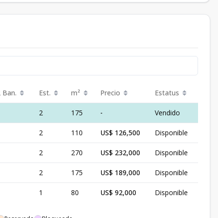
2 Ban.
Est.
m²
Precio
Estatus
2
175
-
Vendido
2
110
US$ 126,500
Disponible
2
270
US$ 232,000
Disponible
2
175
US$ 189,000
Disponible
1
80
US$ 92,000
Disponible