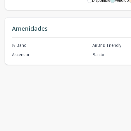
Disponible
Vendido
Amenidades
½ Baño
AirBnB Friendly
Ascensor
Balcón