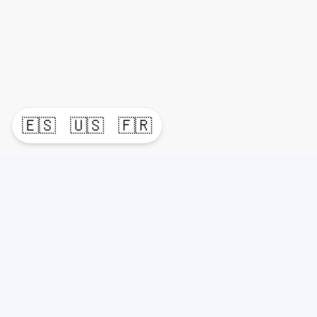
🇪🇸
🇺🇸
🇫🇷