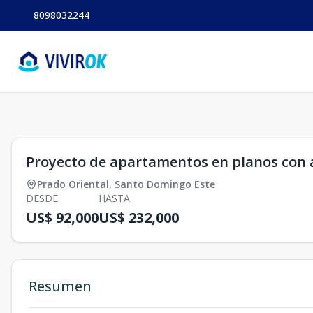
8098032244
1
/
0
Proyecto de apartamentos en planos con 
Prado Oriental
,
Santo Domingo Este
DESDE
HASTA
US$ 92,000
US$ 232,000
Resumen