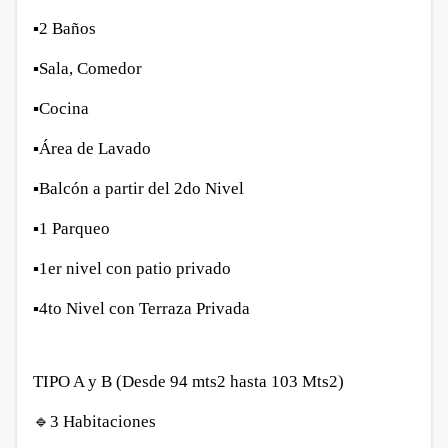
▪️
2 Baños
▪️
Sala, Comedor
▪️
Cocina
▪️
Área de Lavado
▪️
Balcón a partir del 2do Nivel
▪️
1 Parqueo
▪️
1er nivel con patio privado
▪️
4to Nivel con Terraza Privada
TIPO A y B
(Desde 94 mts2 hasta 103 Mts2)
🔹
3 Habitaciones