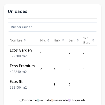
Unidades
1/2
Nombre
Niv.
Hab.
Ban.
Est.
Ban.
Ecos Garden
1
3
2
-
2
3
2
2
200
m2
Ecos Premium
2
4
2
1
2
4
2
2
240
m2
Ecos fit
1
3
2
-
2
3
2
2
156
m2
Disponible
Vendido
Reservado
Bloqueada