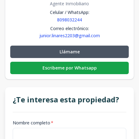
Agente Inmobiliario
BAJO
20
2
2
1
1
Celular / WhatsApp
:
2
2
1
78
m2
8098032244
Tipo A NIVEL
Correo electrónico
:
BAJO
5
3
3
1
2
junior.linares2203@gmail.com
3
3
2
128
m2
Llámame
Escribeme por Whatsapp
¿Te interesa esta propiedad?
Nombre completo
*