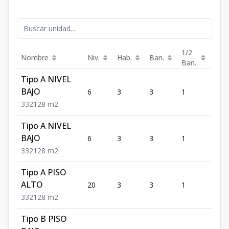
1/2
Nombre
Niv.
Hab.
Ban.
Est.
Ban.
Tipo A NIVEL
BAJO
6
3
3
1
2
3
3
2
128
m2
Tipo A NIVEL
BAJO
6
3
3
1
2
3
3
2
128
m2
Tipo A PISO
ALTO
20
3
3
1
2
3
3
2
128
m2
Tipo B PISO