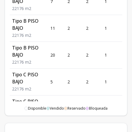
BAJO
7
2
2
1
1
2
2
1
76
m2
Tipo B PISO
BAJO
11
2
2
1
1
2
2
1
76
m2
Tipo B PISO
BAJO
20
2
2
1
1
2
2
1
76
m2
Tipo C PISO
BAJO
5
2
2
1
1
2
2
1
76
m2
Tipo C PISO
BAJO
Disponible
Vendido
10
2
Reservado
2
Bloqueada
1
1
2
2
1
76
m2
Tipo C PISO