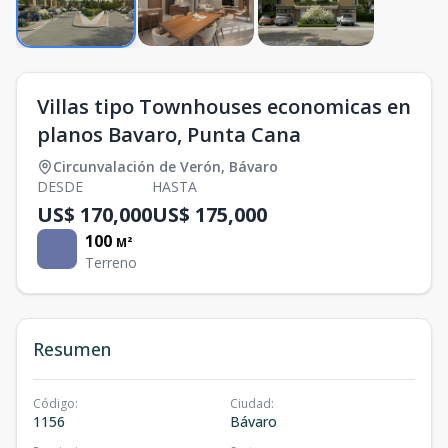
Villas tipo Townhouses economicas en
planos Bavaro, Punta Cana
Circunvalación de Verón
,
Bávaro
DESDE
HASTA
US$ 170,000
US$ 175,000
100
M²
Terreno
Resumen
Código
:
Ciudad
:
1156
Bávaro