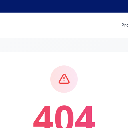
Pr
404