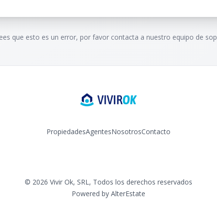
rees que esto es un error, por favor contacta a nuestro equipo de sop
Propiedades
Agentes
Nosotros
Contacto
Facebook
Instagram
YouTube
©
2026
Vivir Ok, SRL
,
Todos los derechos reservados
Powered by
AlterEstate