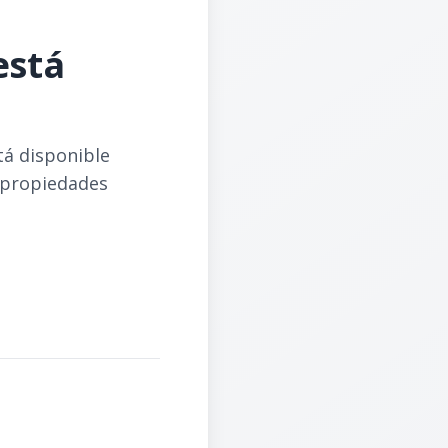
está
tá disponible
 propiedades