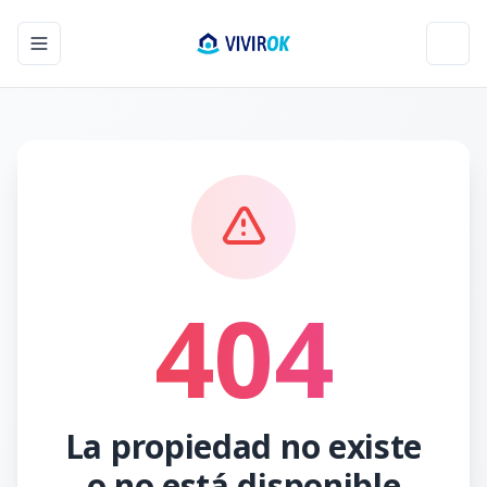
Toggle navigation menu
Toggl
404
La propiedad no existe
o no está disponible