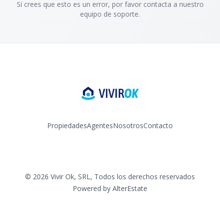
Si crees que esto es un error, por favor contacta a nuestro
equipo de soporte.
Propiedades
Agentes
Nosotros
Contacto
Facebook
Instagram
YouTube
©
2026
Vivir Ok, SRL
,
Todos los derechos reservados
Powered by
AlterEstate